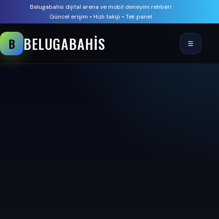
Belugabahis dijital arena ve mobil deneyim rehberi
Güncel erişim • Hızlı takip • Tek panel
BELUGABAHIS
B
☰