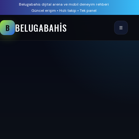
Belugabahis dijital arena ve mobil deneyim rehberi
Güncel erişim • Hızlı takip • Tek panel
BELUGABAHIS
B
☰