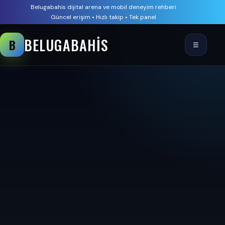
Belugabahis dijital arena ve mobil deneyim rehberi
Güncel erişim • Hızlı takip • Tek panel
BELUGABAHIS
B
☰